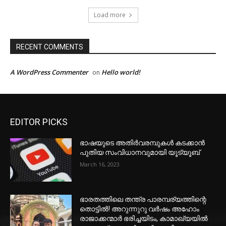
Load more
RECENT COMMENTS
A WordPress Commenter
Hello world!
on
EDITOR PICKS
ഭാഷയുടെ അതിർവരമ്പുകൾ കടക്കാൻ
പുതിയ സംവിധാനവുമായി യൂട്യൂബ്
March 16, 2023
ഭാരതത്തിലെ തന്ത്ര പാരമ്പര്യത്തിന്റെ
തൊട്ടിൽ! അറുന്നുറു വർഷം അഹോം
രാജാക്കന്മാർ ഭരിച്ചയിടം, കാമാഖ്യയിൽ