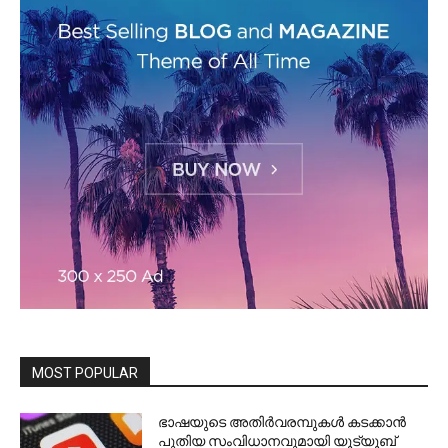
MOST POPULAR
ഭാഷയുടെ അതിർവരമ്പുകൾ കടക്കാൻ
പുതിയ സംവിധാനവുമായി യൂട്യൂബ്