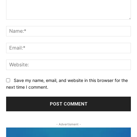
Comment:
Na
Ema
Web
Save my name, email, and website in this browser for the
next time I comment.
- Advertisment -