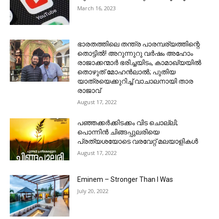
March 16, 2023
ഭാരതത്തിലെ തന്ത്ര പാരമ്പര്യത്തിന്റെ
തൊട്ടിൽ! അറുന്നുറു വർഷം അഹോം
രാജാക്കന്മാർ ഭരിച്ചയിടം, കാമാഖ്യയിൽ
തൊഴുത് മോഹൻലാൽ; പുതിയ
യാത്രയെക്കുറിച്ച് വാചാലനായി താര
രാജാവ്
August 17, 2022
പഞ്ഞക്കർക്കിടക്കം വിട ചൊല്ലി;
പൊന്നിൻ ചിങ്ങപ്പുലരിയെ
പ്രത്യശയോടെ വരവേറ്റ് മലയാളികൾ
August 17, 2022
Eminem – Stronger Than I Was
July 20, 2022