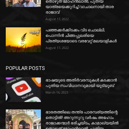
തൊഴുത് മോഹൻലാൽ; പുതിയ
യാത്രയെക്കുറിച്ച് വാചാലനായി താര
രാജാവ്
August 17, 2022
പഞ്ഞക്കർക്കിടക്കം വിട ചൊല്ലി;
പൊന്നിൻ ചിങ്ങപ്പുലരിയെ
പ്രത്യശയോടെ വരവേറ്റ് മലയാളികൾ
August 17, 2022
POPULAR POSTS
ഭാഷയുടെ അതിർവരമ്പുകൾ കടക്കാൻ
പുതിയ സംവിധാനവുമായി യൂട്യൂബ്
March 16, 2023
ഭാരതത്തിലെ തന്ത്ര പാരമ്പര്യത്തിന്റെ
തൊട്ടിൽ! അറുന്നുറു വർഷം അഹോം
രാജാക്കന്മാർ ഭരിച്ചയിടം, കാമാഖ്യയിൽ
തൊഴുത് മോഹൻലാൽ; പുതിയ