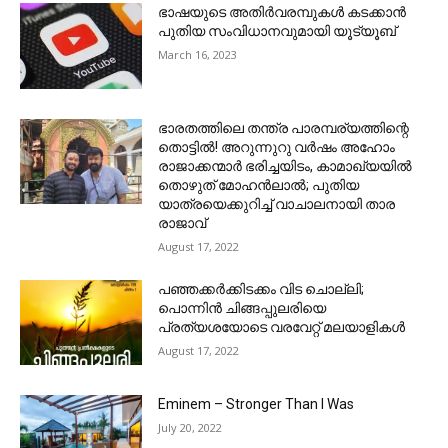
ഭാഷയുടെ അതിർവരമ്പുകൾ കടക്കാൻ
പുതിയ സംവിധാനവുമായി യൂട്യൂബ്
March 16, 2023
ഭാരതത്തിലെ തന്ത്ര പാരമ്പര്യത്തിന്റെ
തൊട്ടിൽ! അറുന്നുറു വർഷം അഹോം
രാജാക്കന്മാർ ഭരിച്ചയിടം, കാമാഖ്യയിൽ
തൊഴുത് മോഹൻലാൽ; പുതിയ
യാത്രയെക്കുറിച്ച് വാചാലനായി താര
രാജാവ്
August 17, 2022
പഞ്ഞക്കർക്കിടക്കം വിട ചൊല്ലി;
പൊന്നിൻ ചിങ്ങപ്പുലരിയെ
പ്രത്യശയോടെ വരവേറ്റ് മലയാളികൾ
August 17, 2022
Eminem – Stronger Than I Was
July 20, 2022