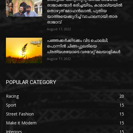
രാജാക്കന്മാർ ഭരിച്ചയിടം, കാമാഖ്യയിൽ
തൊഴുത് മോഹൻലാൽ; പുതിയ
യാത്രയെക്കുറിച്ച് വാചാലനായി താര
രാജാവ്
August 17, 2022
പഞ്ഞക്കർക്കിടക്കം വിട ചൊല്ലി;
പൊന്നിൻ ചിങ്ങപ്പുലരിയെ
പ്രത്യശയോടെ വരവേറ്റ് മലയാളികൾ
August 17, 2022
POPULAR CATEGORY
Racing
20
Sport
15
Street Fashion
15
Make it Modern
15
Interiors
15