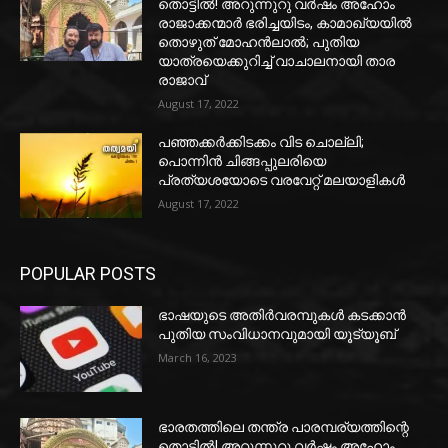
തൊട്ടിൽ! അറുന്നുറു വർഷം അഹോം
രാജാക്കന്മാർ ഭരിച്ചയിടം, കാമാഖ്യയിൽ
തൊഴുത് മോഹൻലാൽ; പുതിയ
യാത്രയെക്കുറിച്ച് വാചാലനായി താര
രാജാവ്
August 17, 2022
പഞ്ഞക്കർക്കിടക്കം വിട ചൊല്ലി;
പൊന്നിൻ ചിങ്ങപ്പുലരിയെ
പ്രത്യശയോടെ വരവേറ്റ് മലയാളികൾ
August 17, 2022
POPULAR POSTS
ഭാഷയുടെ അതിർവരമ്പുകൾ കടക്കാൻ
പുതിയ സംവിധാനവുമായി യൂട്യൂബ്
March 16, 2023
ഭാരതത്തിലെ തന്ത്ര പാരമ്പര്യത്തിന്റെ
തൊട്ടിൽ! അറുന്നുറു വർഷം അഹോം